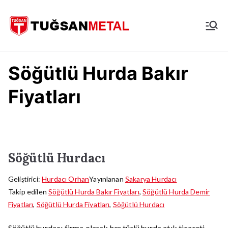
İçeriğe
geç
İstanbul
Hurdacı
Söğütlü Hurda Bakır
Fiyatları
Söğütlü Hurdacı
Geliştirici:
Hurdacı Orhan
Yayınlanan
Sakarya Hurdacı
Takip edilen
Söğütlü Hurda Bakır Fiyatları
,
Söğütlü Hurda Demir
Fiyatları
,
Söğütlü Hurda Fiyatları
,
Söğütlü Hurdacı
Söğütlü hurdacı firma olarak her türlü hurda atık ticareti