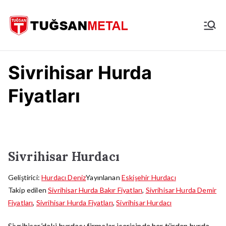
İçeriğe
geç
İstanbul
Hurdacı
Sivrihisar Hurda
Fiyatları
Sivrihisar Hurdacı
Geliştirici:
Hurdacı Deniz
Yayınlanan
Eskişehir Hurdacı
Takip edilen
Sivrihisar Hurda Bakır Fiyatları
,
Sivrihisar Hurda Demir
Fiyatları
,
Sivrihisar Hurda Fiyatları
,
Sivrihisar Hurdacı
Sivrihisar’daki hurdacı firmalar içerisinde her türden hurda