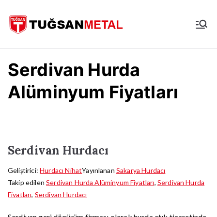
İçeriğe
geç
İstanbul
Hurdacı
Serdivan Hurda
Alüminyum Fiyatları
Serdivan Hurdacı
Geliştirici:
Hurdacı Nihat
Yayınlanan
Sakarya Hurdacı
Takip edilen
Serdivan Hurda Alüminyum Fiyatları
,
Serdivan Hurda
Fiyatları
,
Serdivan Hurdacı
Serdivan geri dönüşüm firması olarak hurda atık ticaretinde