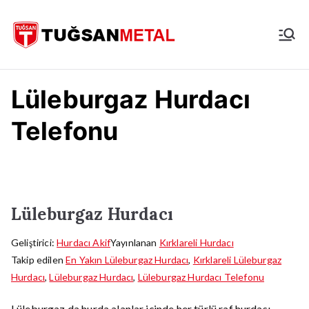
İçeriğe
geç
İstanbul
Hurdacı
Lüleburgaz Hurdacı
Telefonu
Lüleburgaz Hurdacı
Geliştirici:
Hurdacı Akif
Yayınlanan
Kırklareli Hurdacı
Takip edilen
En Yakın Lüleburgaz Hurdacı
,
Kırklareli Lüleburgaz
Hurdacı
,
Lüleburgaz Hurdacı
,
Lüleburgaz Hurdacı Telefonu
Lüleburgaz da hurda alanlar içinde her türlü raf hurdası