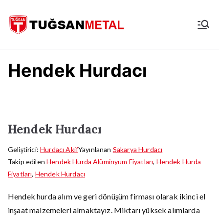
İçeriğe
geç
İstanbul
Hurdacı
Hendek Hurdacı
Hendek Hurdacı
Geliştirici:
Hurdacı Akif
Yayınlanan
Sakarya Hurdacı
Takip edilen
Hendek Hurda Alüminyum Fiyatları
,
Hendek Hurda
Fiyatları
,
Hendek Hurdacı
Hendek hurda alım ve geri dönüşüm firması olarak ikinci el
inşaat malzemeleri almaktayız. Miktarı yüksek alımlarda