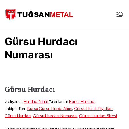
İçeriğe
geç
İstanbul
Hurdacı
Gürsu Hurdacı
Numarası
Gürsu Hurdacı
Geliştirici:
Hurdacı Nihat
Yayınlanan
Bursa Hurdacı
Takip edilen
Bursa Gürsu Hurda Alımı
,
Gürsu Hurda Fiyatları
,
Gürsu Hurdacı
,
Gürsu Hurdacı Numarası
,
Gürsu Hurdacı Sitesi
Gürsudaki hurdacılar içinde ikinci el inşaat malzemeleri