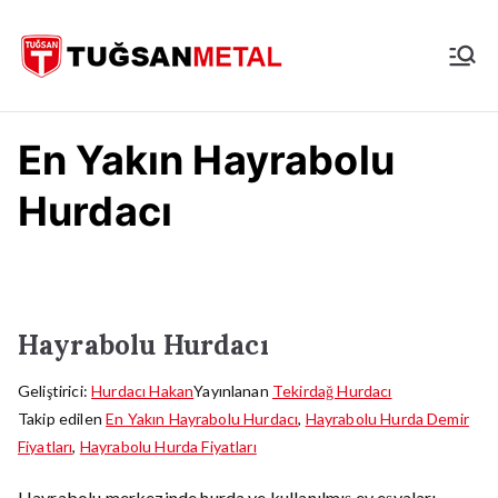
İçeriğe
geç
İstanbul
Hurdacı
En Yakın Hayrabolu
Hurdacı
Hayrabolu Hurdacı
Geliştirici:
Hurdacı Hakan
Yayınlanan
Tekirdağ Hurdacı
Takip edilen
En Yakın Hayrabolu Hurdacı
,
Hayrabolu Hurda Demir
Fiyatları
,
Hayrabolu Hurda Fiyatları
Hayrabolu merkezinde hurda ve kullanılmış ev eşyaları