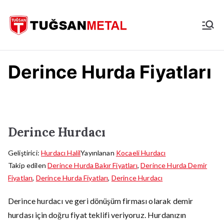
İçeriğe
geç
İstanbul
Hurdacı
Derince Hurda Fiyatları
Derince Hurdacı
Geliştirici:
Hurdacı Halil
Yayınlanan
Kocaeli Hurdacı
Takip edilen
Derince Hurda Bakır Fiyatları
,
Derince Hurda Demir
Fiyatları
,
Derince Hurda Fiyatları
,
Derince Hurdacı
Derince hurdacı ve geri dönüşüm firması olarak demir
hurdası için doğru fiyat teklifi veriyoruz. Hurdanızın