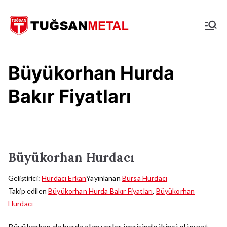
İçeriğe
geç
İstanbul
Hurdacı
Büyükorhan Hurda
Bakır Fiyatları
Büyükorhan Hurdacı
Geliştirici:
Hurdacı Erkan
Yayınlanan
Bursa Hurdacı
Takip edilen
Büyükorhan Hurda Bakır Fiyatları
,
Büyükorhan
Hurdacı
Büyükorhan da hurda alan yerler içerisinde ikinci el inşaat