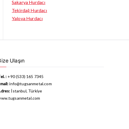
Sakarya Hurdacı
Tekirdağ Hurdacı
Yalova Hurdacı
Bize Ulaşın
el. :
+90 (533) 165 7345
mail:
info@tugsanmetal.com
dres:
İstanbul, Türkiye
www.tugsanmetal.com