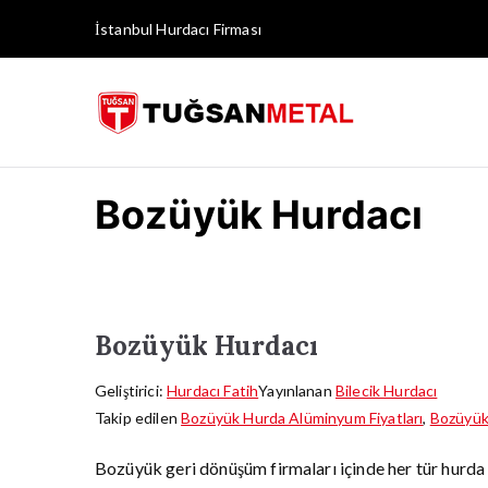
İçeriğe
İstanbul Hurdacı
Firması
geç
İstanb
Bozüyük Hurdacı
Bozüyük Hurdacı
Geliştirici:
Hurdacı Fatih
Yayınlanan
Bilecik Hurdacı
Takip edilen
Bozüyük Hurda Alüminyum Fiyatları
,
Bozüyük 
Bozüyük geri dönüşüm firmaları içinde her tür hurda