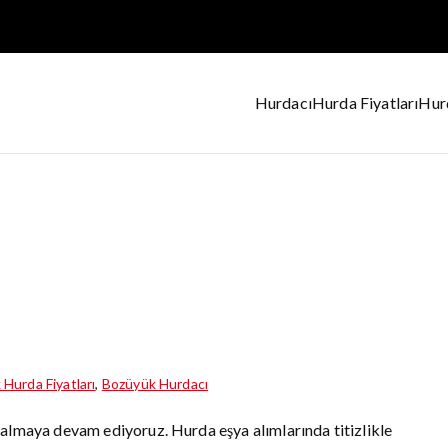
Hurdacı
Hurda Fiyatları
Hurd
ul Hurdacı
Hurda Fiyatları
,
Bozüyük Hurdacı
 almaya devam ediyoruz. Hurda eşya alımlarında titizlikle