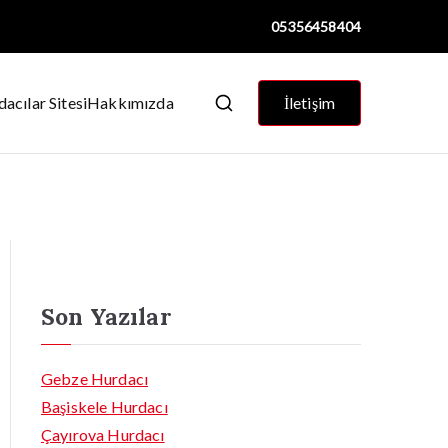
05356458404
acılar Sitesi
Hakkımızda
İletişim
Son Yazılar
Gebze Hurdacı
Başiskele Hurdacı
Çayırova Hurdacı