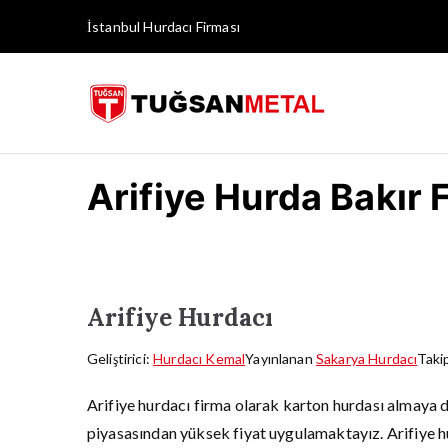
İçeriğe
İstanbul Hurdacı
Firması
geç
İstanb
Arifiye Hurda Bakır F
Arifiye Hurdacı
Geliştirici:
Hurdacı Kemal
Yayınlanan
Sakarya Hurdacı
Taki
Arifiye hurdacı firma olarak karton hurdası almaya 
piyasasından yüksek fiyat uygulamaktayız. Arifiye hur