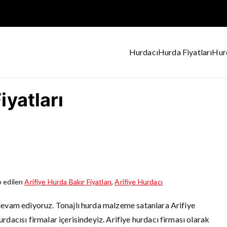
Hurdacı
Hurda Fiyatları
Hurd
ul Hurdacı
iyatları
p edilen
Arifiye Hurda Bakır Fiyatları
,
Arifiye Hurdacı
devam ediyoruz. Tonajlı hurda malzeme satanlara Arifiye
dacısı firmalar içerisindeyiz. Arifiye hurdacı firması olarak