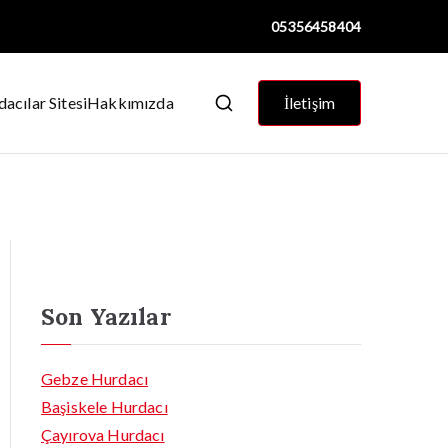
05356458404
acılar Sitesi
Hakkımızda
İletişim
Son Yazılar
Gebze Hurdacı
Başiskele Hurdacı
Çayırova Hurdacı