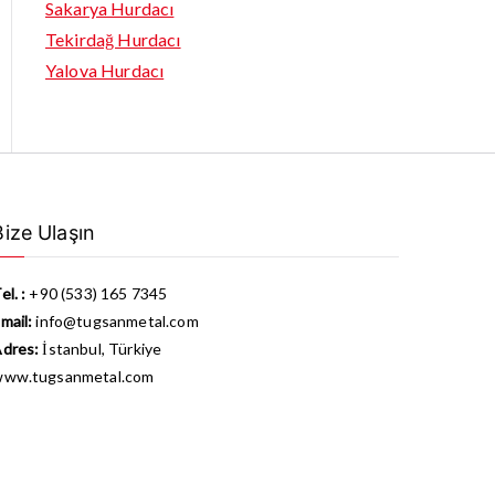
Sakarya Hurdacı
Tekirdağ Hurdacı
Yalova Hurdacı
Bize Ulaşın
el. :
+90 (533) 165 7345
mail:
info@tugsanmetal.com
dres:
İstanbul, Türkiye
www.tugsanmetal.com